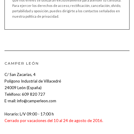
que nos envíes se utilizarán exclusivamente para atender tu consulta.
Para ejercer los derechos de acceso, rectificación, cancelación, olvido,
portabilidad y oposición, puedes dirigirte a los contactos señalados en
nuestra política de privacidad.
CAMPER LEÓN
C/ San Zacarias, 4
Polígono Industrial de Villacedré
24009 León (España)
Teléfono:
609 820 727
E-mail:
info@camperleon.com
Horario: L/V 09:00 - 17:00 h
Cerrado por vacaciones del 10 al 24 de agosto de 2016.