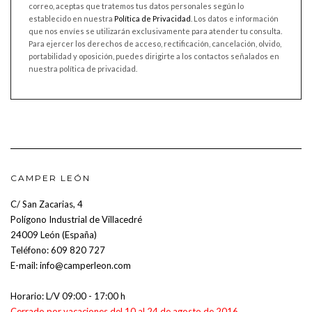
correo, aceptas que tratemos tus datos personales según lo
establecido en nuestra
Política de Privacidad
. Los datos e información
que nos envíes se utilizarán exclusivamente para atender tu consulta.
Para ejercer los derechos de acceso, rectificación, cancelación, olvido,
portabilidad y oposición, puedes dirigirte a los contactos señalados en
nuestra política de privacidad.
CAMPER LEÓN
C/ San Zacarias, 4
Polígono Industrial de Villacedré
24009 León (España)
Teléfono:
609 820 727
E-mail:
info@camperleon.com
Horario: L/V 09:00 - 17:00 h
Cerrado por vacaciones del 10 al 24 de agosto de 2016.