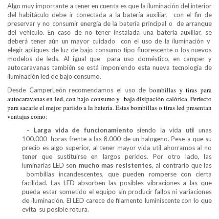
Algo muy importante a tener en cuenta es que la iluminación del interior
del habitáculo debe ir conectada a la batería auxiliar, con el fin de
preservar y no consumir energía de la batería principal o de arranque
del vehículo. En caso de no tener instalada una batería auxiliar, se
deberá tener aún un mayor cuidado con el uso de la iluminación y
elegir apliques de luz de bajo consumo tipo fluorescente o los nuevos
modelos de leds. Al igual que para uso doméstico, en camper y
autocaravanas también se está imponiendo esta nueva tecnología de
iluminación led de bajo consumo.
ombillas y tiras para
Desde CamperLeón recomendamos el uso de b
autocaravanas en led, con bajo consumo y baja disipación calórica. Perfecto
para sacarle el mejor partido a la batería. Estas bombillas o tiras led presentan
ventajas como:
– Larga vida de funcionamiento
siendo la vida util unas
100.000 horas frente a las 8.000 de un halogeno. Pese a que su
precio es algo superior, al tener mayor vida util ahorramos al no
tener que sustituirse en largos peridos. Por otro lado, las
luminarias LED son
mucho mas resistentes
, al contrario que las
bombillas incandescentes, que pueden romperse con cierta
facilidad. Las LED absorben las posibles vibraciones a las que
pueda estar sometido el equipo sin producir fallos ni variaciones
de iluminación. El LED carece de filamento luminiscente con lo que
evita su posible rotura.